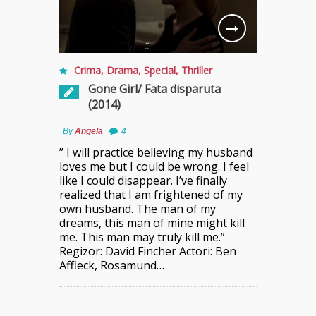
Crima
,
Drama
,
Special
,
Thriller
Gone Girl/ Fata disparuta
(2014)
By
Angela
4
” I will practice believing my husband
loves me but I could be wrong. I feel
like I could disappear. I’ve finally
realized that I am frightened of my
own husband. The man of my
dreams, this man of mine might kill
me. This man may truly kill me.”
Regizor: David Fincher Actori: Ben
Affleck, Rosamund…