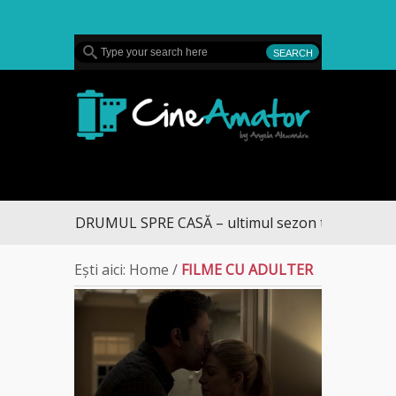
MENU
CineAmator
DRUMUL SPRE CASĂ – ultimul sezon te aduce la 
Ești aici:
Home
/
FILME CU ADULTER