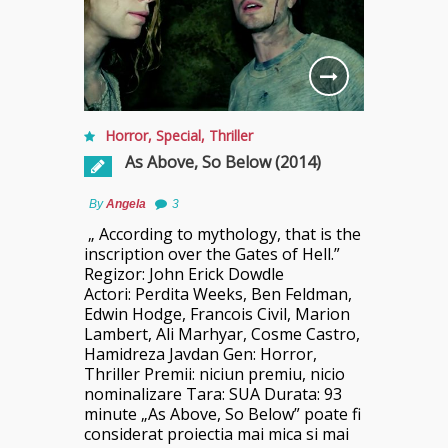
Horror
,
Special
,
Thriller
As Above, So Below (2014)
By
Angela
3
„ According to mythology, that is the
inscription over the Gates of Hell.”
Regizor: John Erick Dowdle
Actori: Perdita Weeks, Ben Feldman,
Edwin Hodge, Francois Civil, Marion
Lambert, Ali Marhyar, Cosme Castro,
Hamidreza Javdan Gen: Horror,
Thriller Premii: niciun premiu, nicio
nominalizare Tara: SUA Durata: 93
minute „As Above, So Below” poate fi
considerat proiectia mai mica si mai