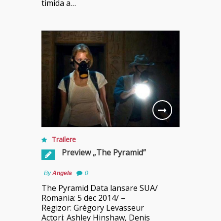
timida a…
Trailere
Preview „The Pyramid”
By
Angela
0
The Pyramid Data lansare SUA/
Romania: 5 dec 2014/ –
Regizor: Grégory Levasseur
Actori: Ashley Hinshaw, Denis