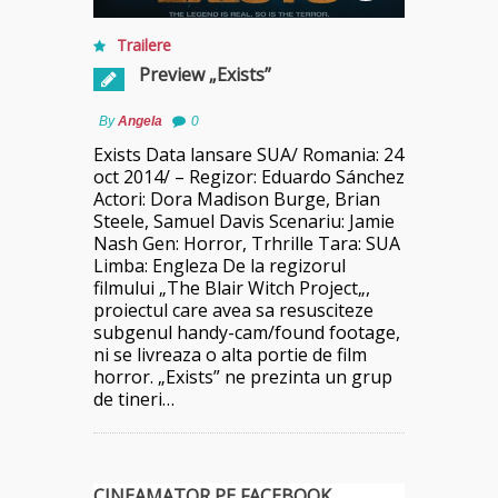
Trailere
Preview „Exists”
By
Angela
0
Exists Data lansare SUA/ Romania: 24
oct 2014/ – Regizor: Eduardo Sánchez
Actori: Dora Madison Burge, Brian
Steele, Samuel Davis Scenariu: Jamie
Nash Gen: Horror, Trhrille Tara: SUA
Limba: Engleza De la regizorul
filmului „The Blair Witch Project„,
proiectul care avea sa resusciteze
subgenul handy-cam/found footage,
ni se livreaza o alta portie de film
horror. „Exists” ne prezinta un grup
de tineri…
CINEAMATOR PE FACEBOOK