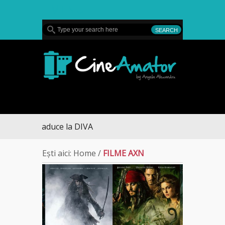
MENU
CineAmator
ezon te aduce la DIVA
Ești aici:
Home
/
FILME AXN