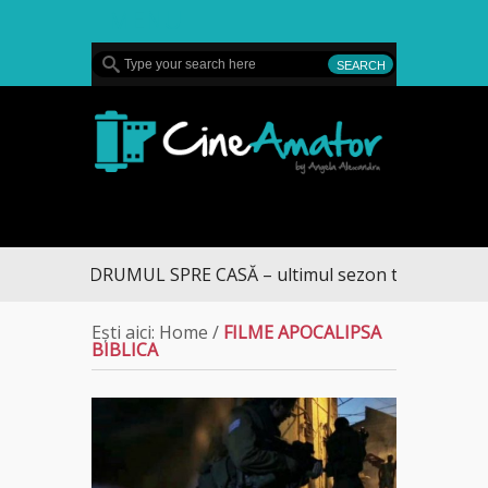
MENU
CineAmator
DRUMUL SPRE CASĂ – ultimul sezon te aduce la D
Ești aici:
Home
/
FILME APOCALIPSA
BIBLICA