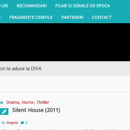
-URI
RECOMANDARI
FILME SI SERIALE DE EPOCA
F
FRAGMENTE CINEFILE
PARTENERI
CONTACT
 aduce la DIVA
Drama
,
Horror
,
Thriller
Silent House (2011)
By
Angela
8