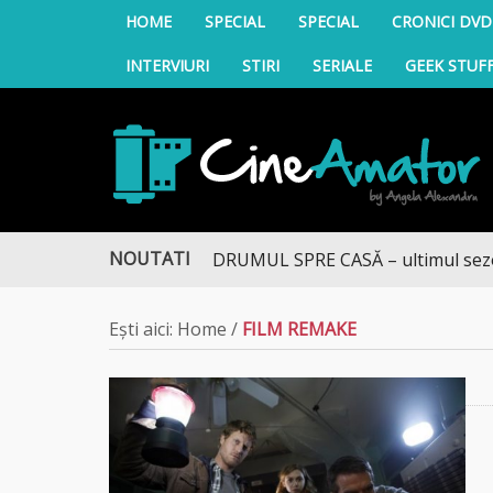
HOME
SPECIAL
SPECIAL
CRONICI DVD
INTERVIURI
STIRI
SERIALE
GEEK STUF
CineAmator
NOUTATI
DRUMUL SPRE CASĂ – ultimul sezon te
Ești aici:
Home
/
FILM REMAKE