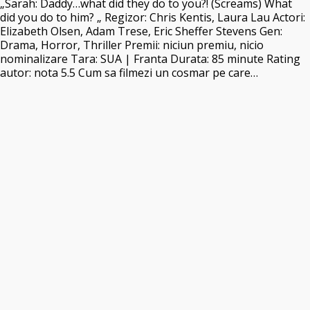
„Sarah: Daddy…what did they do to you?! (Screams) What
did you do to him? „ Regizor: Chris Kentis, Laura Lau Actori:
Elizabeth Olsen, Adam Trese, Eric Sheffer Stevens Gen:
Drama, Horror, Thriller Premii: niciun premiu, nicio
nominalizare Tara: SUA | Franta Durata: 85 minute Rating
autor: nota 5.5 Cum sa filmezi un cosmar pe care…