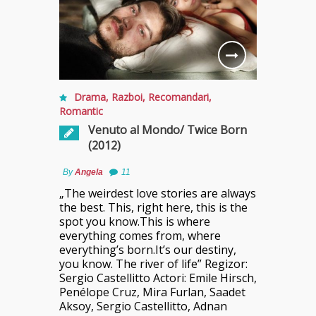
Drama
,
Razboi
,
Recomandari
,
Romantic
Venuto al Mondo/ Twice Born
(2012)
By
Angela
11
„The weirdest love stories are always
the best. This, right here, this is the
spot you know.This is where
everything comes from, where
everything’s born.It’s our destiny,
you know. The river of life” Regizor:
Sergio Castellitto Actori: Emile Hirsch,
Penélope Cruz, Mira Furlan, Saadet
Aksoy, Sergio Castellitto, Adnan