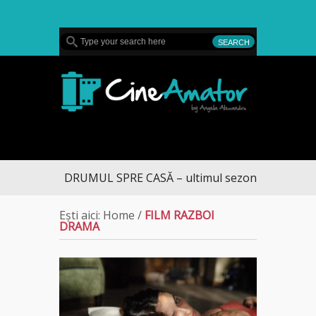
MENU
CineAmator
DRUMUL SPRE CASĂ – ultimul sezon te aduce la 
Ești aici:
Home
/
FILM RAZBOI
DRAMA