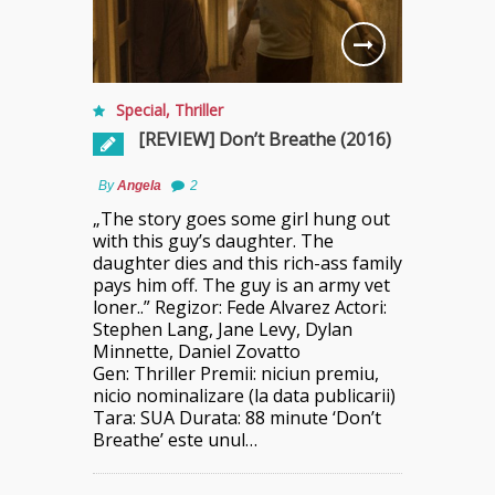
Special
,
Thriller
[REVIEW] Don’t Breathe (2016)
By
Angela
2
„The story goes some girl hung out
with this guy’s daughter. The
daughter dies and this rich-ass family
pays him off. The guy is an army vet
loner..” Regizor: Fede Alvarez Actori:
Stephen Lang, Jane Levy, Dylan
Minnette, Daniel Zovatto
Gen: Thriller Premii: niciun premiu,
nicio nominalizare (la data publicarii)
Tara: SUA Durata: 88 minute ‘Don’t
Breathe’ este unul…