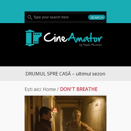
MENU
CineAmator
DRUMUL SPRE CASĂ – ultimul sezon te aduce la 
Ești aici:
Home
/
DON'T BREATHE