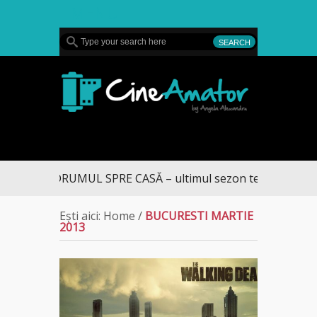
MENU
CineAmator
DRUMUL SPRE CASĂ – ultimul sezon te aduce la DI
Ești aici:
Home
/
BUCURESTI MARTIE
2013