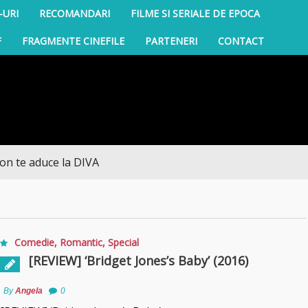
-URI
RECOMANDARI
FILME SI SERIALE DE EPOCA
F
FRAGMENTE CINEFILE
PARTENERI
CONTACT
 aduce la DIVA
Comedie
,
Romantic
,
Special
[REVIEW] ‘Bridget Jones’s Baby’ (2016)
By
Angela
0