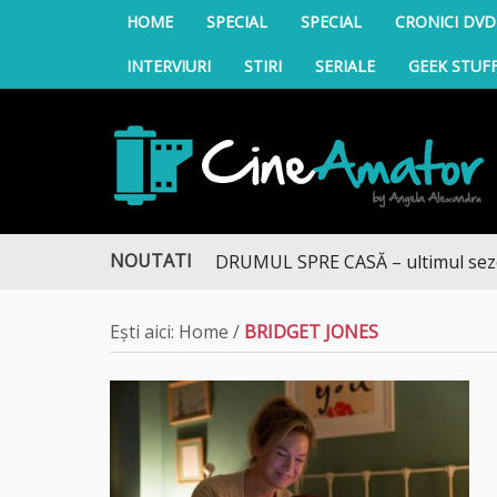
HOME
SPECIAL
SPECIAL
CRONICI DVD
INTERVIURI
STIRI
SERIALE
GEEK STUF
CineAmator
NOUTATI
DRUMUL SPRE CASĂ – ultimul sezon te
Ești aici:
Home
/
BRIDGET JONES