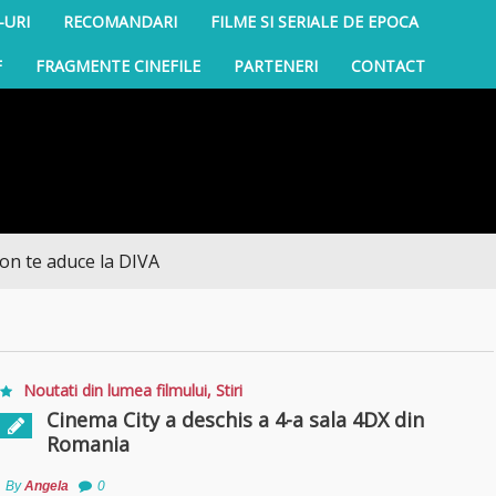
-URI
RECOMANDARI
FILME SI SERIALE DE EPOCA
F
FRAGMENTE CINEFILE
PARTENERI
CONTACT
 aduce la DIVA
Noutati din lumea filmului
,
Stiri
Cinema City a deschis a 4-a sala 4DX din
Romania
By
Angela
0