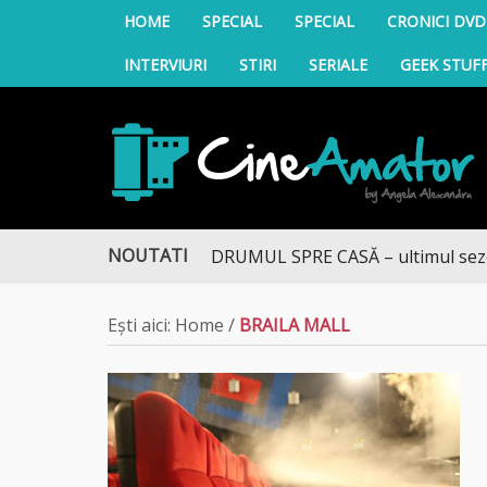
HOME
SPECIAL
SPECIAL
CRONICI DVD
INTERVIURI
STIRI
SERIALE
GEEK STUF
CineAmator
NOUTATI
DRUMUL SPRE CASĂ – ultimul sezon te
Ești aici:
Home
/
BRAILA MALL