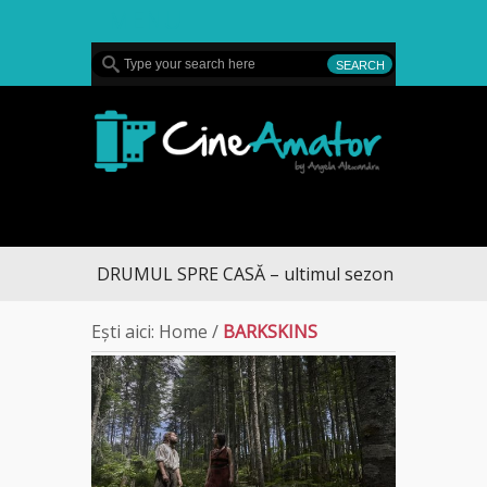
MENU
CineAmator
DRUMUL SPRE CASĂ – ultimul sezon te aduce la 
Ești aici:
Home
/
BARKSKINS