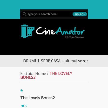
MENU
CineAmator
DRUMUL SPRE CASĂ – ultimul sezon te aduce la
Ești aici:
Home
/
THE LOVELY
BONES2
The Lovely Bones2
0