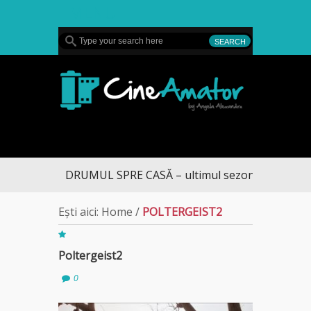
MENU
CineAmator
DRUMUL SPRE CASĂ – ultimul sezon te aduce la 
Ești aici:
Home
/
POLTERGEIST2
Poltergeist2
0