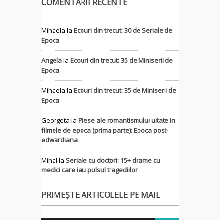
COMENTARII RECENTE
Mihaela
la
Ecouri din trecut: 30 de Seriale de
Epoca
Angela
la
Ecouri din trecut: 35 de Miniserii de
Epoca
Mihaela
la
Ecouri din trecut: 35 de Miniserii de
Epoca
Georgeta
la
Piese ale romantismului uitate in
filmele de epoca (prima parte): Epoca post-
edwardiana
MihaI
la
Seriale cu doctori: 15+ drame cu
medici care iau pulsul tragediilor
PRIMEȘTE ARTICOLELE PE MAIL