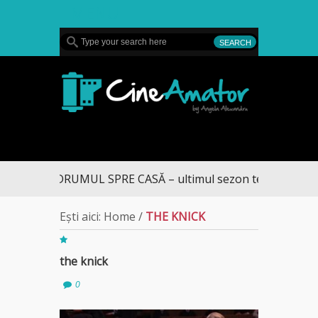
MENU
CineAmator
DRUMUL SPRE CASĂ – ultimul sezon te aduce la DI
Ești aici:
Home
/
THE KNICK
the knick
0