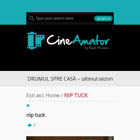
MENU
CineAmator
DRUMUL SPRE CASĂ – ultimul sezon te aduce la D
Ești aici:
Home
/
NIP TUCK
nip tuck
0