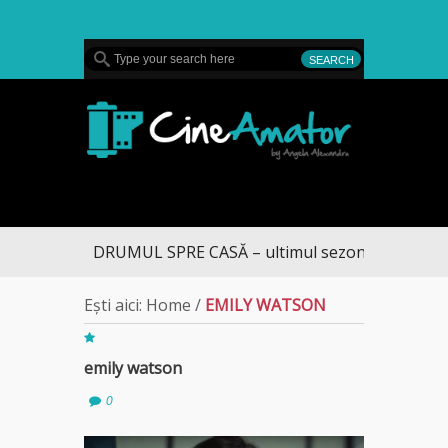
MENU
CineAmator
DRUMUL SPRE CASĂ – ultimul sezon te aduce la 
Ești aici:
Home
/
EMILY WATSON
emily watson
0