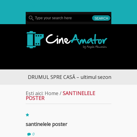
MENU
CineAmator
DRUMUL SPRE CASĂ – ultimul sezon te aduce la 
Ești aici:
Home
/
SANTINELELE
POSTER
santinelele poster
0