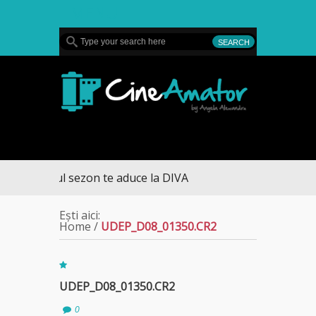
MENU
CineAmator
– ultimul sezon te aduce la DIVA
Ești aici:
Home
/
UDEP_D08_01350.CR2
UDEP_D08_01350.CR2
0