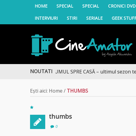
HOME
SPECIAL
SPECIAL
CRONICI DVD
INTERVIURI
STIRI
SERIALE
GEEK STUF
CineAmator
NOUTATI
DRUMUL SPRE CASĂ – ultimul sezon te adu
Ești aici:
Home
/
THUMBS
thumbs
0