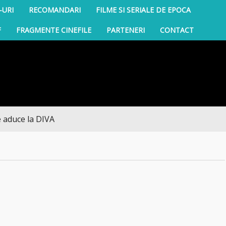
-URI
RECOMANDARI
FILME SI SERIALE DE EPOCA
F
FRAGMENTE CINEFILE
PARTENERI
CONTACT
ce la DIVA