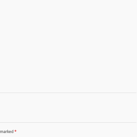
re marked
*