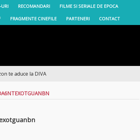
-URI
RECOMANDARI
FILME SI SERIALE DE EPOCA
F
FRAGMENTE CINEFILE
PARTENERI
CONTACT
e aduce la DIVA
DA6NTEXOTGUANBN
texotguanbn