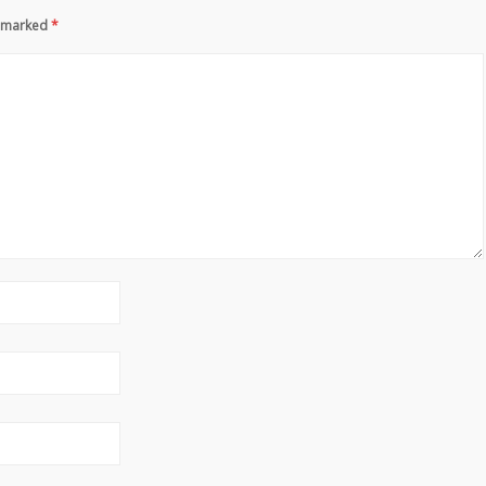
re marked
*