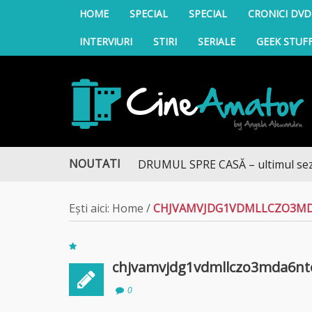
HOME
SPECIAL
SPECIAL
CRONICI DVD
INTERVIURI
STIRI
SERIALE
GEEK STUF
CineAmator
NOUTATI
DRUMUL SPRE CASĂ – ultimul sezon t
Ești aici:
Home
/
CHJVAMVJDG1VDMLLCZO3M
chjvamvjdg1vdmllczo3mda6n
0