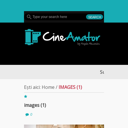
MENU
CineAmator
Sullivan’s Cros
Ești aici:
Home
/
IMAGES (1)
images (1)
0