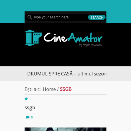
MENU
CineAmator
DRUMUL SPRE CASĂ – ultimul sezon te aduce la 
Ești aici:
Home
/
SSGB
ssgb
0