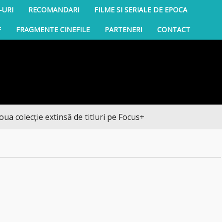
-URI
RECOMANDARI
FILME SI SERIALE DE EPOCA
F
FRAGMENTE CINEFILE
PARTENERI
CONTACT
cție extinsă de titluri pe Focus+