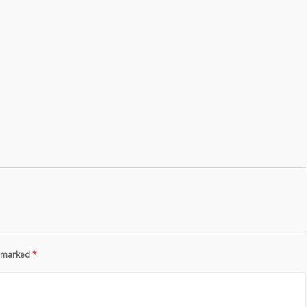
re marked
*