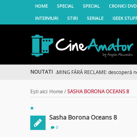
HOME
SPECIAL
SPECIAL
CRONICI DVD
INTERVIURI
STIRI
SERIALE
GEEK STUF
CineAmator
NOUTATI
STREAMING FĂRĂ RECLAME: descoperă noua cole
Ești aici:
Home
/
SASHA BORONA OCEANS 8
Sasha Borona Oceans 8
0