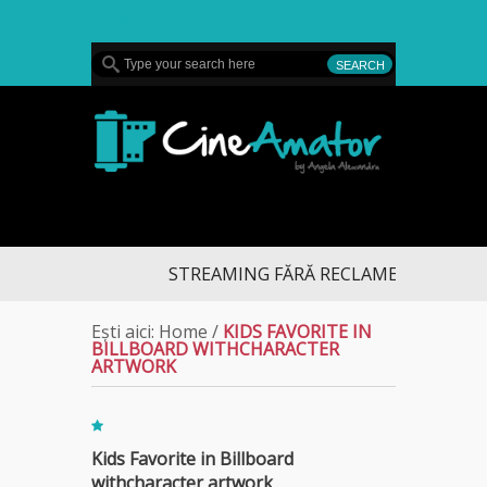
MENU
CineAmator
STREAMING FĂRĂ RECLAME: descoperă noua
Ești aici:
Home
/
KIDS FAVORITE IN
BILLBOARD WITHCHARACTER
ARTWORK
Kids Favorite in Billboard
withcharacter artwork