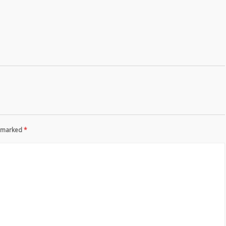
re marked
*