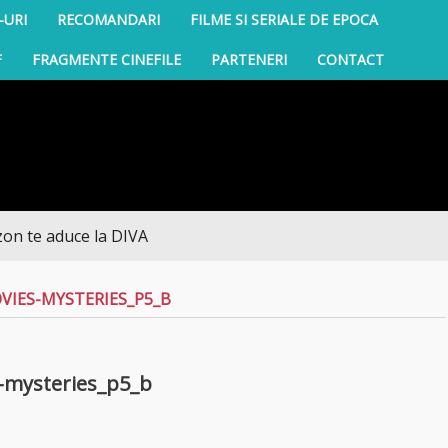
-URI
RECOMANDARI
FILME SI SERIALE DE EPOCA
F
FRAGMENTE CINEFILE
PARTENERI
CONTACT
e aduce la DIVA
IES-MYSTERIES_P5_B
-mysteries_p5_b