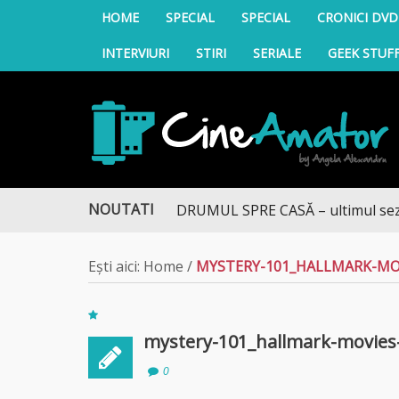
HOME
SPECIAL
SPECIAL
CRONICI DVD
INTERVIURI
STIRI
SERIALE
GEEK STUF
CineAmator
NOUTATI
DRUMUL SPRE CASĂ – ultimul sezon t
Ești aici:
Home
/
MYSTERY-101_HALLMARK-MOV
mystery-101_hallmark-movies
0