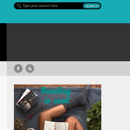
Sullivan’s Crossing – finalul sezonul