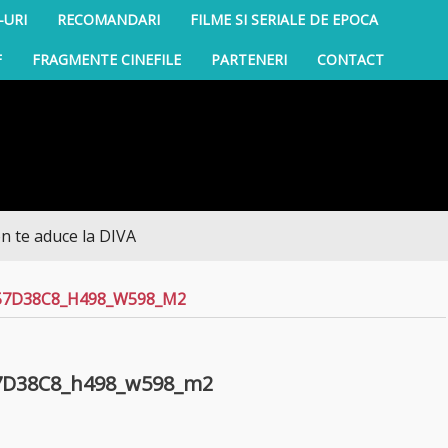
-URI
RECOMANDARI
FILME SI SERIALE DE EPOCA
F
FRAGMENTE CINEFILE
PARTENERI
CONTACT
 aduce la DIVA
57D38C8_H498_W598_M2
7D38C8_h498_w598_m2