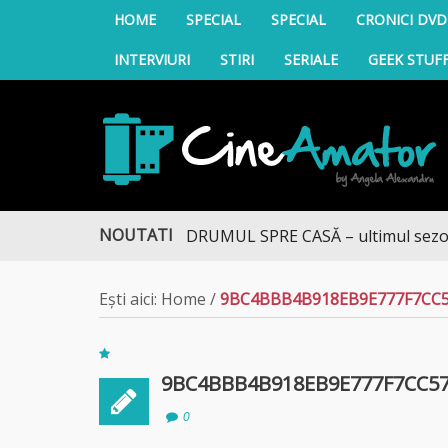
HOME
SPECIAL
SPECIAL
CRONICI DVD
INTERVIURI
STIRI
SERIALE
GEEK STUF
CineAmator
NOUTATI
DRUMUL SPRE CASĂ – ultimul sezon te
Ești aici:
Home
/
9BC4BBB4B918EB9E777F7CC
9BC4BBB4B918EB9E777F7CC5
0