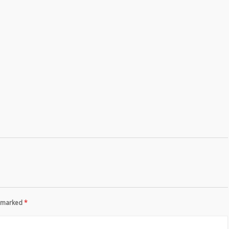
re marked
*