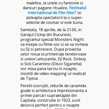
malefice, la unele cu fantome si
dansuri pagane ritualice,
Festivalul
International de Film NexT
isi
asteapta spectatorii la o super-
selectie de cosmar si voie buna.
Sambata, 18 aprilie, de la 21.00, in
Garajul Ciclop din Bucuresti,
programul special Monsters Night
va incepe cu filme-soc si se va incheia
cu DJ si petrecere. Dupa proiectia
celor noua scurtmetraje tenebroase
si uneori amuzante, DJ Rock, Sinboy
si Sick Carantino (Disco Sigaretta)
vor mixa pana tarziu in noapte,
insotiti de video mapping-ul realizat
de Tiptoe.
Peretii scorojiti, zidurile de caramida
goale si arhitectura impresionanta a
primei parcari supraetajate din
Capitala, construite in 1923, sunt
decorul perfect pentru o noapte