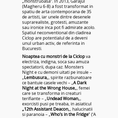
„monstruoasa”. In 2013, Garajul
(Magheru 6-8) a fost transformat in
spatiu de arta contemporana de 35
de artisti, iar unele dintre desenele
suprarealiste, grotesti, amuzante
sau ironice inca pot fi admirate acolo.
Spatiul neconventional din cladirea
Ciclop are potentialul de a deveni
unul urban activ, de referinta in
Bucuresti.
Noaptea cu monstri de la Ciclop
va
electriza, indigna, soca sau amuza
spectatorii, dupa caz. Monsters
Night e cu demoni uitati pe insule –
„
Lembusura
„, spirite razbunatoare
ce bantuie casele vechi – „
A Dark
Night at the Wrong House
„, femei
care se transforma in creaturi
terifiante – „
Undead Woman
„,
exorcisti pusi pe treaba, in asiaticul
„12th Assistant Deacon
„, halucinatii
si paranoia – „
Who’s in the Fridge
” (‘A