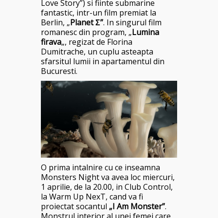
Love Story”) si fiinte submarine
fantastic, intr-un film premiat la
Berlin, „
Planet Ʃ”
. In singurul film
romanesc din program, „
Lumina
firava
„, regizat de Florina
Dumitrache, un cuplu asteapta
sfarsitul lumii in apartamentul din
Bucuresti.
O prima intalnire cu ce inseamna
Monsters Night va avea loc miercuri,
1 aprilie, de la 20.00, in Club Control,
la Warm Up NexT, cand va fi
proiectat socantul
„I Am Monster”
.
Monstrul interior al unei femei care