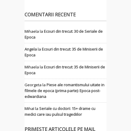
COMENTARII RECENTE
Mihaela
la
Ecouri din trecut: 30 de Seriale de
Epoca
Angela
la
Ecouri din trecut: 35 de Miniserii de
Epoca
Mihaela
la
Ecouri din trecut: 35 de Miniserii de
Epoca
Georgeta
la
Piese ale romantismului uitate in
filmele de epoca (prima parte): Epoca post-
edwardiana
MihaI
la
Seriale cu doctori: 15+ drame cu
medici care iau pulsul tragediilor
PRIMEȘTE ARTICOLELE PE MAIL