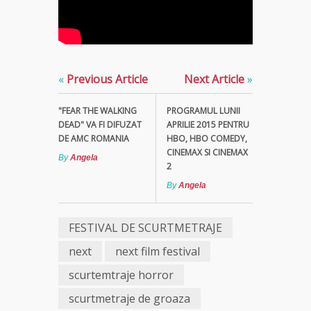
«
Previous Article
Next Article
»
"FEAR THE WALKING
PROGRAMUL LUNII
DEAD" VA FI DIFUZAT
APRILIE 2015 PENTRU
DE AMC ROMANIA
HBO, HBO COMEDY,
CINEMAX SI CINEMAX
By
Angela
2
By
Angela
FESTIVAL DE SCURTMETRAJE
next
next film festival
scurtemtraje horror
scurtmetraje de groaza