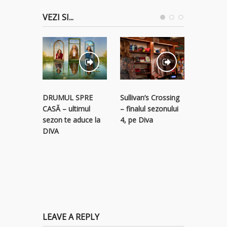
VEZI SI...
STREAM
Sullivan’s Crossing
DRUMUL SPRE
RECLAM
– finalul sezonului
CASĂ – ultimul
descope
4, pe Diva
sezon te aduce la
colecție 
DIVA
titluri p
LEAVE A REPLY