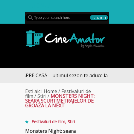
MENU
CineAmator
MUL SPRE CASĂ – ultimul sezon te aduce la DIVA
Ești aici:
Home
/
Festivaluri de
film
/
Stiri
/
MONSTERS NIGHT:
SEARA SCURTMETRAJELOR DE
GROAZA LA NEXT
Festivaluri de film
,
Stiri
Monsters Night: seara