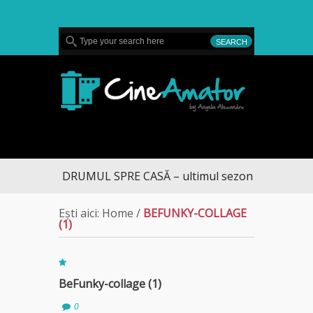
MENU
CineAmator
DRUMUL SPRE CASĂ – ultimul sezon te aduce la 
Ești aici:
Home
/
BEFUNKY-COLLAGE
(1)
BeFunky-collage (1)
0