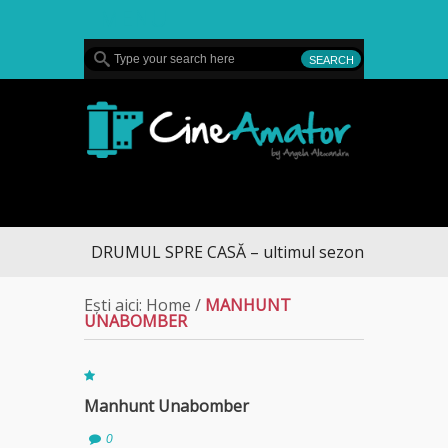
MENU
CineAmator
DRUMUL SPRE CASĂ – ultimul sezon te aduce la 
Ești aici:
Home
/
MANHUNT
UNABOMBER
Manhunt Unabomber
0