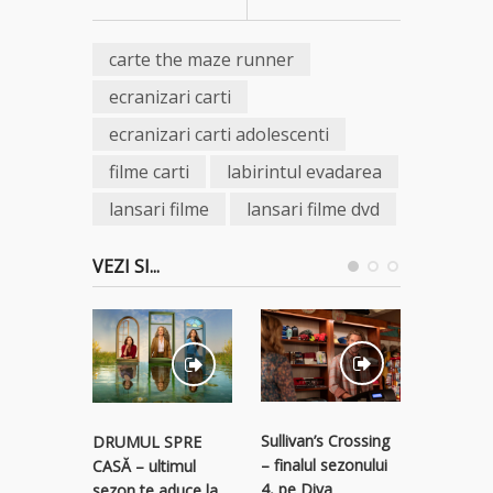
carte the maze runner
ecranizari carti
ecranizari carti adolescenti
filme carti
labirintul evadarea
lansari filme
lansari filme dvd
VEZI SI...
STREAM
Sullivan’s Crossing
DRUMUL SPRE
RECLAM
– finalul sezonului
CASĂ – ultimul
descope
4, pe Diva
sezon te aduce la