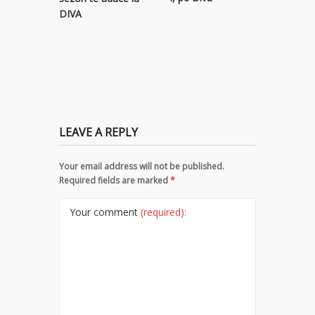
colecție 
DIVA
titluri p
LEAVE A REPLY
Your email address will not be published.
Required fields are marked
*
Your comment
(required):