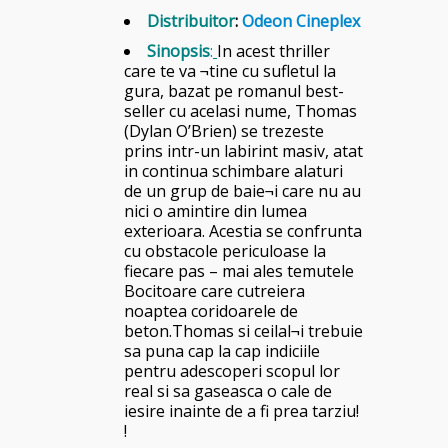
Distribuitor
:
Odeon Cineplex
Sinopsis
:
In acest thriller
care te va ¬tine cu sufletul la
gura, bazat pe romanul best-
seller cu acelasi nume, Thomas
(Dylan O’Brien) se trezeste
prins intr-un labirint masiv, atat
in continua schimbare alaturi
de un grup de baie¬i care nu au
nici o amintire din lumea
exterioara. Acestia se confrunta
cu obstacole periculoase la
fiecare pas – mai ales temutele
Bocitoare care cutreiera
noaptea coridoarele de
beton.Thomas si ceilal¬i trebuie
sa puna cap la cap indiciile
pentru adescoperi scopul lor
real si sa gaseasca o cale de
iesire inainte de a fi prea tarziu!
!