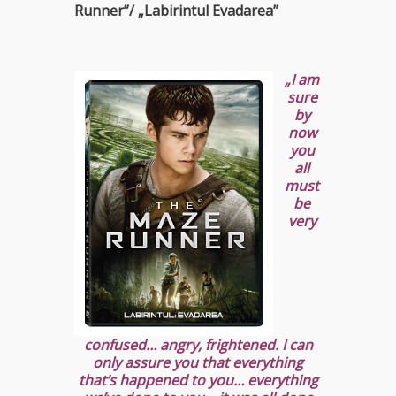
Runner”/ „Labirintul Evadarea”
„I am
sure
by
now
you
all
must
be
very
confused… angry, frightened. I can
only assure you that everything
that’s happened to you… everything