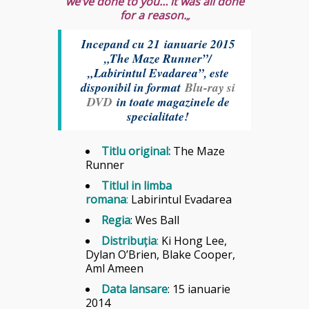
we’ve done to you… it was all done
for a reason.
„
Incepand cu 21 ianuarie 2015
„The Maze Runner”/
„Labirintul Evadarea”, este
disponibil in format
Blu-ray si
DVD
in toate magazinele de
specialitate!
Titlu original
:
The Maze
Runner
Titlul in limba
romana
:
Labirintul Evadarea
Regia
: Wes Ball
Distribu
ţ
ia
:
Ki Hong Lee,
Dylan O’Brien, Blake Cooper,
Aml Ameen
Data lansare
: 15 ianuarie
2014