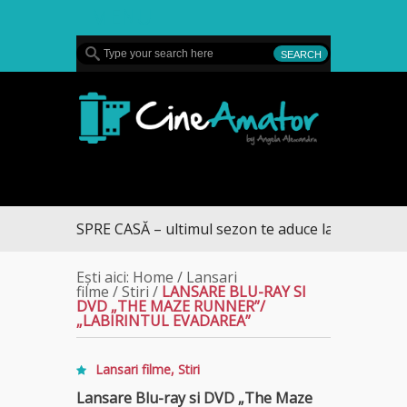
MENU
CineAmator
RUMUL SPRE CASĂ – ultimul sezon te aduce la DIVA
Ești aici:
Home
/
Lansari
filme
/
Stiri
/
LANSARE BLU-RAY SI
DVD „THE MAZE RUNNER”/
„LABIRINTUL EVADAREA”
Lansari filme
,
Stiri
Lansare Blu-ray si DVD „The Maze