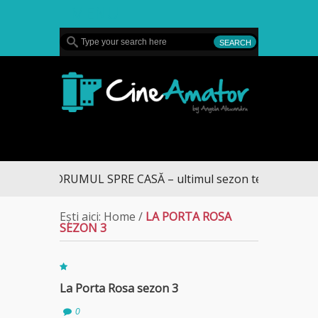
MENU
CineAmator
DRUMUL SPRE CASĂ – ultimul sezon te aduce la DI
Ești aici:
Home
/
LA PORTA ROSA
SEZON 3
La Porta Rosa sezon 3
0