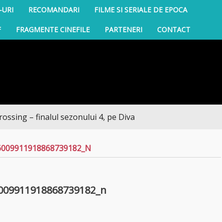
-URI
RECOMANDARI
FILME SI SERIALE DE EPOCA
F
FRAGMENTE CINEFILE
PARTENERI
CONTACT
ing – finalul sezonului 4, pe Diva
6009911918868739182_N
009911918868739182_n