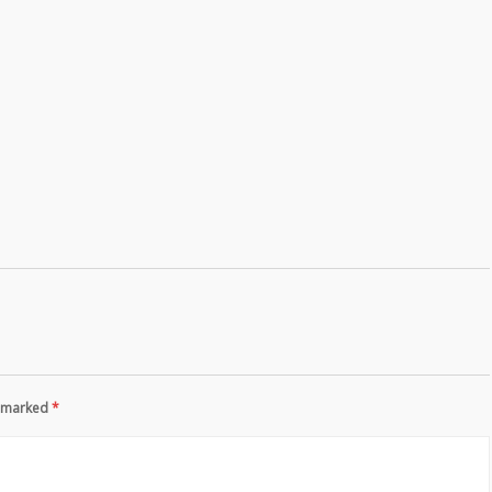
re marked
*