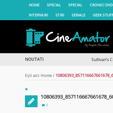
HOME
SPECIAL
SPECIAL
CRONICI DVD
INTERVIURI
STIRI
SERIALE
GEEK STUF
CineAmator
NOUTATI
Sullivan’s Cross
Ești aici:
Home
/
10806393_857116667661678_
10806393_857116667661678_6
0