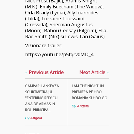
Nick Frost (Bajie), Aramis Knight
(M.K.), Emily Beecham (The Widow),
Orla Brady (Lydia), Ally Ioannides
(Tilda), Lorraine Toussaint
(Cressida), Sherman Augustus
(Moon), Babou Ceesay (Pilgrim), Ella-
Rae Smith (Nix) si Lewis Tan (Gaius).
Vizionare trailer:
https://youtu.be/p5tqrv0MD_4
«
Previous Article
Next Article
»
CAMPARI LANSEAZA
I AM THE NIGHT: IN
SCURTMETRAJUL
PREMIERA PE HBO
"ENTERING RED"CU
ROMANIA SI HBO GO
ANA DE ARMAS IN
By
Angela
ROL PRINCIPAL
By
Angela