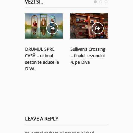
VEZI SI...
STREAM
Sullivan’s Crossing
DRUMUL SPRE
RECLAM
– finalul sezonului
CASĂ – ultimul
descope
4, pe Diva
sezon te aduce la
colecție 
DIVA
titluri p
LEAVE A REPLY