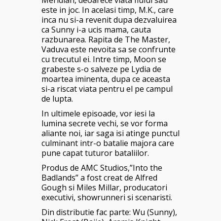
Meridian, deoarece viata fiului sau
este in joc. In acelasi timp, M.K., care
inca nu si-a revenit dupa dezvaluirea
ca Sunny i-a ucis mama, cauta
razbunarea. Rapita de The Master,
Vaduva este nevoita sa se confrunte
cu trecutul ei. Intre timp, Moon se
grabeste s-o salveze pe Lydia de
moartea iminenta, dupa ce aceasta
si-a riscat viata pentru el pe campul
de lupta.
In ultimele episoade, vor iesi la
lumina secrete vechi, se vor forma
aliante noi, iar saga isi atinge punctul
culminant intr-o batalie majora care
pune capat tuturor bataliilor.
Produs de AMC Studios,”Into the
Badlands” a fost creat de Alfred
Gough si Miles Millar, producatori
executivi, showrunneri si scenaristi.
Din distributie fac parte: Wu (Sunny),