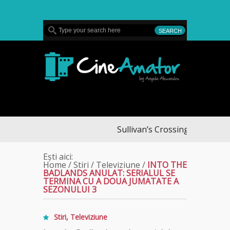
MENU
CineAmator
Sullivan’s Crossing – finalul sez
Ești aici:
Home
/
Stiri
/
Televiziune
/
INTO THE
BADLANDS ANULAT: SERIALUL SE
TERMINA CU A DOUA JUMATATE A
SEZONULUI 3
Stiri
,
Televiziune