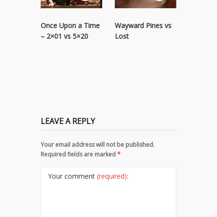
Once Upon a Time
Wayward Pines vs
Movie Q
– 2×01 vs 5×20
Lost
„The Duf
LEAVE A REPLY
Your email address will not be published.
Required fields are marked
*
Your comment
(required):