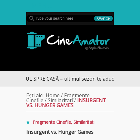
MENU
CineAmator
DRUMUL SPRE CASĂ – ultimul sezon te aduce la DIVA
Ești aici:
Home
/
Fragmente
Cinefile
/
Similaritati
/
INSURGENT
VS. HUNGER GAMES
Fragmente Cinefile
,
Similaritati
Insurgent vs. Hunger Games