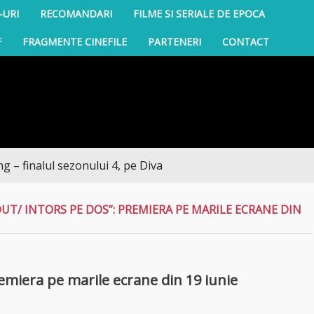
-URI
RECOMANDARI
FILME SI SERIALE DE EPOCA
F
FRAGMENTE CINEFILE
PARTENERI
CONTACT
lul sezonului 4, pe Diva
OUT/ INTORS PE DOS”: PREMIERA PE MARILE ECRANE DIN
remiera pe marile ecrane din 19 iunie