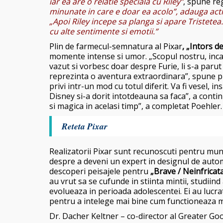
iar ea are o relatie speciala cu Riley”
, spune re
minunate in care e doar ea acolo”, adauga act
„Apoi Riley incepe sa planga si apare Tristetea
cu alte sentimente si emotii.”
Plin de farmecul-semnatura al Pixar
, „Intors 
momente intense si umor. „Scopul nostru, inca d
vazut si vorbesc doar despre Furie, li s-a parut e
reprezinta o aventura extraordinara”, spune pro
privi intr-un mod cu totul diferit. Va fi vesel, i
Disney si-a dorit intotdeauna sa faca”, a contin
si magica in acelasi timp”, a completat Poehler.
Reteta Pixar
Realizatorii Pixar sunt recunoscuti pentru munca
despre a deveni un expert in designul de autom
descoperi peisajele pentru
„Brave / Neinfricat
au vrut sa se cufunde in stiinta mintii, studiin
evolueaza in perioada adolescentei. Ei au lucrat
pentru a intelege mai bine cum functioneaza m
Dr. Dacher Keltner – co-director al Greater Goo