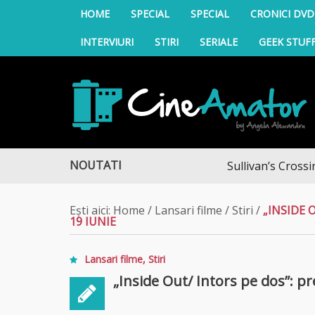
HOME
SPECIAL
SPECIAL
CRONICI DVD
INTERVIURI
STIRI
SERIALE
GEEK STUF
CineAmator
NOUTATI
Sullivan’s Crossing – fina
Ești aici:
Home
/
Lansari filme
/
Stiri
/
„INSIDE 
19 IUNIE
Lansari filme
,
Stiri
„Inside Out/ Intors pe dos”: p