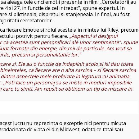
sa aleaga cele cinci emotii prezente in film. „Cercetatorii au
e 4 si 27, in functie de cel intrebat”, spune expertul. In
re si plictiseala, dispretul si stanjeneala. In final, au fost
joritatii cercetatorilor.
sca fiecare Emotie si rolul acesteia in mintea lui Riley, precum
ectului potrivit pentru fiecare.
„Aspectul si designul
r ca acestea sunt personificari ale unor sentimente”, spune
unt formate din energie, din mii de particule. Am vrut sa
ile, precum si personalitatile lor.”
care zi. Ele au o functie de indeplinit acolo si isi dau toata
bineinteles, ca fiecare are o alta sarcina – si fiecare sarcina
 dintre aspectele mele preferate in legatura cu animatia
. „Poti face un personaj sa se miste in moduri imposibile
n care tu simti. Am reusit sa obtinem un tip de miscare in
acest lucru nu reprezinta o exceptie nici pentru micuta
ezradacinata de viata ei din Midwest, odata ce tatal sau