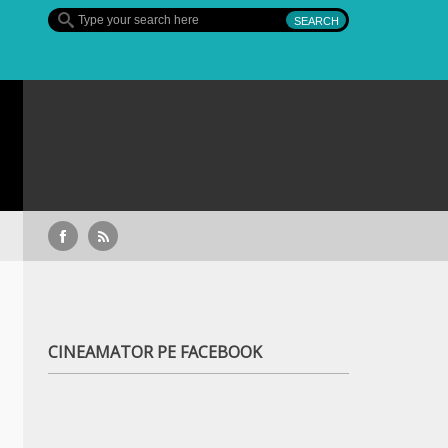
STREAMING FĂRĂ RECLAME: de
CINEAMATOR PE FACEBOOK