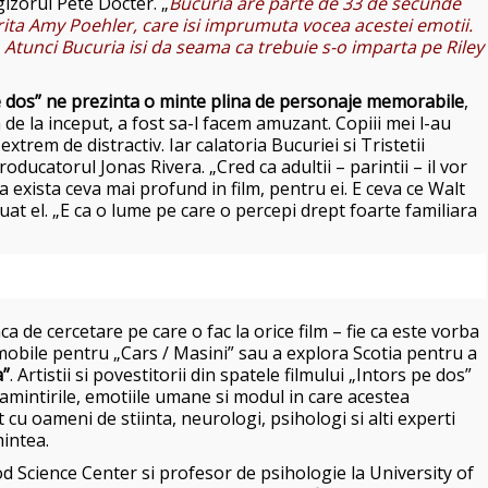
gizorul Pete Docter. „
Bucuria are parte de 33 de secunde
rita Amy Poehler, care isi imprumuta vocea acestei emotii.
. Atunci Bucuria isi da seama ca trebuie s-o imparta pe Riley
de dos” ne prezinta o minte plina de personaje memorabile
,
e la inceput, a fost sa-l facem amuzant. Copiii mei l-au
xtrem de distractiv. Iar calatoria Bucuriei si Tristetii
ducatorul Jonas Rivera. „Cred ca adultii – parintii – il vor
nsa exista ceva mai profund in film, pentru ei. E ceva ce Walt
uat el. „E ca o lume pe care o percepi drept foarte familiara
 de cercetare pe care o fac la orice film – fie ca este vorba
obile pentru „Cars / Masini” sau a explora Scotia pentru a
a”
. Artistii si povestitorii din spatele filmului „Intors pe dos”
d amintirile, emotiile umane si modul in care acestea
 cu oameni de stiinta, neurologi, psihologi si alti experti
intea.
d Science Center si profesor de psihologie la University of