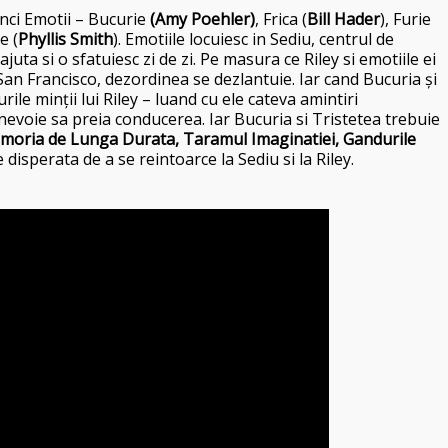
inci Emotii – Bucurie
(Amy Poehler)
, Frica (
Bill Hader
), Furie
e (
Phyllis Smith
). Emotiile locuiesc in Sediu, centrul de
ajuta si o sfatuiesc zi de zi. Pe masura ce Riley si emotiile ei
San Francisco, dezordinea se dezlantuie. Iar cand Bucuria și
ile minții lui Riley – luand cu ele cateva amintiri
nevoie sa preia conducerea. Iar Bucuria si Tristetea trebuie
oria de Lunga Durata, Taramul Imaginatiei, Gandurile
 disperata de a se reintoarce la Sediu si la Riley.