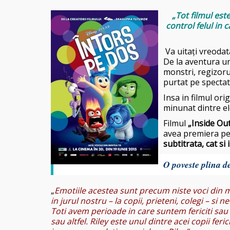
„Tot filmul est
control felul in
Va uitați vreodata
De la aventura un
monstri, regizoru
purtat pe specta
Insa in filmul ori
minunat dintre ele
Filmul
„Inside Out
avea premiera pe 
subtitrata, cat si 
O poveste plina d
„
Emotiile acestea sunt precum niste voci din m
in jurul nostru – la copii, prieteni, colegi – 
Toti avem perioade in care suntem fericiti sau 
sau altfel. Riley este unul dintre acei copii fer