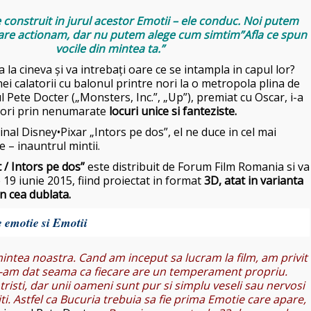
e construit in jurul acestor Emotii – ele conduc. Noi putem
 care actionam, dar nu putem alege cum simtim”Afla ce spun
vocile din mintea ta.”
 la cineva și va intrebați oare ce se intampla in capul lor?
ei calatorii cu balonul printre nori la o metropola plina de
l Pete Docter („Monsters, Inc.”, „Up”), premiat cu Oscar, i-a
tori prin nenumarate
locuri unice si fanteziste.
ginal Disney•Pixar „Intors pe dos”, el ne duce in cel mai
 – inauntrul mintii.
 / Intors pe dos”
este distribuit de Forum Film Romania si va
19 iunie 2015, fiind proiectat in format
3D, atat in varianta
in cea dublata.
e emotie si Emotii
intea noastra. Cand am inceput sa lucram la film, am privit
si ne-am dat seama ca fiecare are un temperament propriu.
tristi, dar unii oameni sunt pur si simplu veseli sau nervosi
iciti. Astfel ca Bucuria trebuia sa fie prima Emotie care apare,