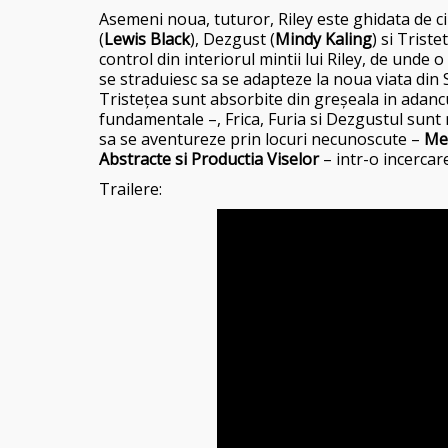
Asemeni noua, tuturor, Riley este ghidata de c
(
Lewis Black
), Dezgust (
Mindy Kaling
) si Tristet
control din interiorul mintii lui Riley, de unde o 
se straduiesc sa se adapteze la noua viata din 
Tristețea sunt absorbite din greșeala in adancur
fundamentale –, Frica, Furia si Dezgustul sunt 
sa se aventureze prin locuri necunoscute –
Mem
Abstracte si Productia Viselor
– intr-o incercare
Trailere: