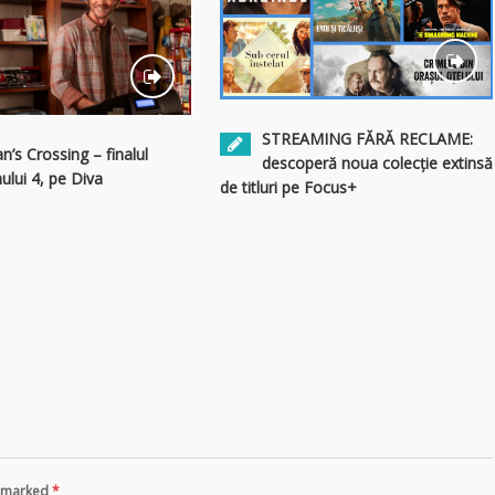
STREAMING FĂRĂ RECLAME:
an’s Crossing – finalul
descoperă noua colecție extinsă
ului 4, pe Diva
de titluri pe Focus+
re marked
*