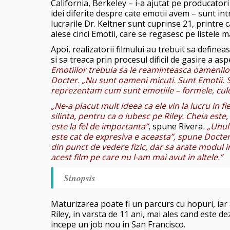
California, Berkeley – i-a ajutat pe producatori 
idei diferite despre cate emotii avem – sunt intr
lucrarile Dr. Keltner sunt cuprinse 21, printre ca
alese cinci Emotii, care se regasesc pe listele ma
Apoi, realizatorii filmului au trebuit sa definea
si sa treaca prin procesul dificil de gasire a asp
Emotiilor trebuia sa le reaminteasca oamenilo
Docter. „Nu sunt oameni micuti. Sunt Emotii. S
reprezentam cum sunt emotiile – formele, culor
„Ne-a placut mult ideea ca ele vin la lucru in fie
silinta, pentru ca o iubesc pe Riley. Cheia este, 
este la fel de importanta”
, spune Rivera
. „Unul
este cat de expresiva e aceasta”, spune Docter
din punct de vedere fizic, dar sa arate modul i
acest film pe care nu l-am mai avut in altele.”
Sinopsis
Maturizarea poate fi un parcurs cu hopuri, iar 
Riley, in varsta de 11 ani, mai ales cand este d
incepe un job nou in San Francisco.