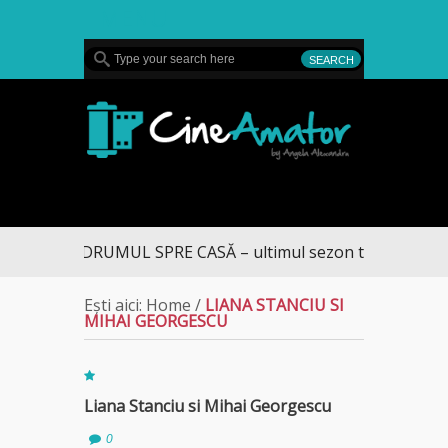
MENU
CineAmator
DRUMUL SPRE CASĂ – ultimul sezon te aduce la D
Ești aici:
Home
/
LIANA STANCIU SI
MIHAI GEORGESCU
Liana Stanciu si Mihai Georgescu
0