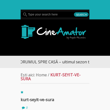
MENU
CineAmator
DRUMUL SPRE CASĂ – ultimul sezon te aduce la DI
Ești aici:
Home
/
KURT-SEYIT-VE-
SURA
kurt-seyit-ve-sura
0