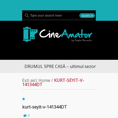
MENU
CineAmator
DRUMUL SPRE CASĂ – ultimul sezon te aduce la 
Ești aici:
Home
/
KURT-SEYIT-V-
141344DT
kurt-seyit-v-141344DT
0