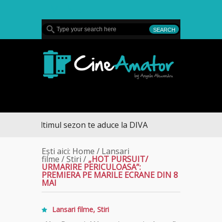
MENU
CineAmator
– ultimul sezon te aduce la DIVA
Ești aici:
Home
/
Lansari
filme
/
Stiri
/
„HOT PURSUIT/
URMARIRE PERICULOASA”:
PREMIERA PE MARILE ECRANE DIN 8
MAI
Lansari filme
,
Stiri