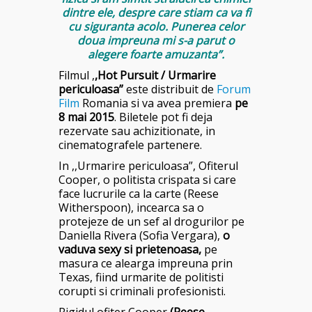
dintre ele, despre care stiam ca va fi
cu siguranta acolo. Punerea celor
doua impreuna mi s-a parut o
alegere foarte amuzanta”.
Filmul ,
,Hot Pursuit / Urmarire
periculoasa”
este distribuit de
Forum
Film
Romania si va avea premiera
pe
8 mai 2015
. Biletele pot fi deja
rezervate sau achizitionate, in
cinematografele partenere.
In ,,Urmarire periculoasa”, Ofiterul
Cooper, o politista crispata si care
face lucrurile ca la carte (Reese
Witherspoon), incearca sa o
protejeze de un sef al drogurilor pe
Daniella Rivera (Sofia Vergara),
o
vaduva sexy si prietenoasa,
pe
masura ce alearga impreuna prin
Texas, fiind urmarite de politisti
corupti si criminali profesionisti.