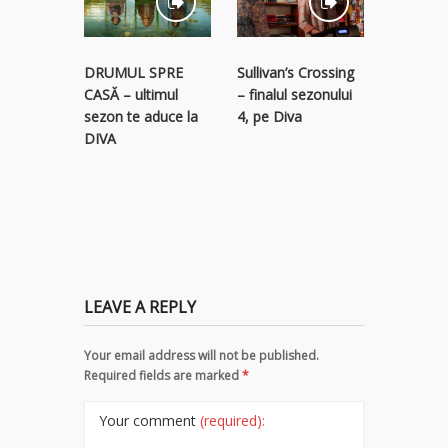
STREAM
Sullivan’s Crossing
DRUMUL SPRE
RECLAM
– finalul sezonului
CASĂ – ultimul
descope
4, pe Diva
sezon te aduce la
colecție 
DIVA
titluri p
LEAVE A REPLY
Your email address will not be published.
Required fields are marked
*
Your comment
(required):