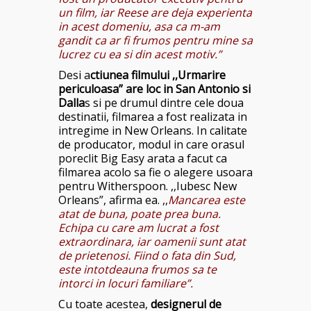
un film, iar Reese are deja experienta
in acest domeniu, asa ca m-am
gandit ca ar fi frumos pentru mine sa
lucrez cu ea si din acest motiv.”
Desi a
ctiunea filmului ,,Urmarire
periculoasa” are loc in San Antonio si
Dalla
s si pe drumul dintre cele doua
destinatii, filmarea a fost realizata in
intregime in New Orleans. In calitate
de producator, modul in care orasul
poreclit Big Easy arata a facut ca
filmarea acolo sa fie o alegere usoara
pentru Witherspoon. ,,Iubesc New
Orleans”, afirma ea. ,,
Mancarea este
atat de buna, poate prea buna.
Echipa cu care am lucrat a fost
extraordinara, iar oamenii sunt atat
de prietenosi. Fiind o fata din Sud,
este intotdeauna frumos sa te
intorci in locuri familiare”.
Cu toate acestea,
designerul de