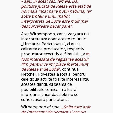
– sau, in acest caz, femeia. Dar
politista jucata de Reese este atat de
normala incat pare putin nebuna, iar
sotia trofeu a unui mafiot
interpretata de Sofia este mult mai
descurcareata decat pare”.
Atat Witherspoon, cat si Vergara nu
interpreteaza doar aceste roluri in
,,Urmarire Periculoasa”, ci au si
calitatea de producator, respectiv
producator executiv al filmului. ,,A
m
fost interesata de regizarea acestui
film pentru ca imi place foarte mult
de Reese si de Sofia”,
continua
Fletcher. Povestea a fost si pentru
cele doua actrite foarte interesanta,
acestea dandu-si seama de
posibilitatile comice in a lucra
impreuna, chiar daca ele nu se
cunoscusera pana atunci.
Witherspoon afirma,
,,Sofia este atat
de interesant de urmarit si are un