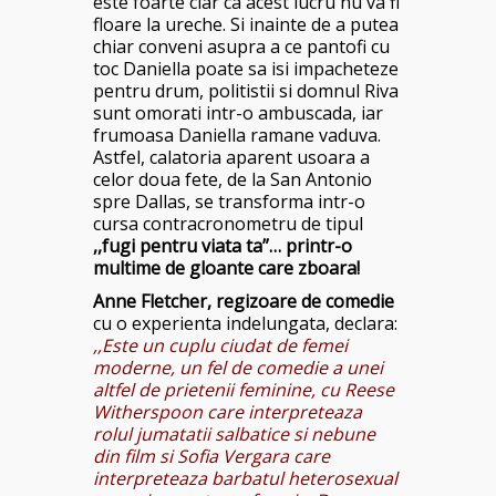
este foarte clar ca acest lucru nu va fi
floare la ureche. Si inainte de a putea
chiar conveni asupra a ce pantofi cu
toc Daniella poate sa isi impacheteze
pentru drum, politistii si domnul Riva
sunt omorati intr-o ambuscada, iar
frumoasa Daniella ramane vaduva.
Astfel, calatoria aparent usoara a
celor doua fete, de la San Antonio
spre Dallas, se transforma intr-o
cursa contracronometru de tipul
,,fugi pentru viata ta”… printr-o
multime de gloante care zboara!
Anne Fletcher, regizoare de comedie
cu o experienta indelungata, declara:
,,Este un cuplu ciudat de femei
moderne, un fel de comedie a unei
altfel de prietenii feminine, cu Reese
Witherspoon care interpreteaza
rolul jumatatii salbatice si nebune
din film si Sofia Vergara care
interpreteaza barbatul heterosexual