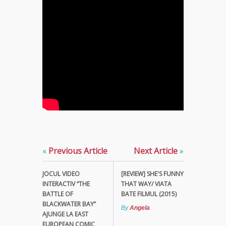
«
Previous Article
Next Article
»
JOCUL VIDEO
[REVIEW] SHE'S FUNNY
INTERACTIV “THE
THAT WAY/ VIATA
BATTLE OF
BATE FILMUL (2015)
BLACKWATER BAY”
By
Angela
AJUNGE LA EAST
EUROPEAN COMIC