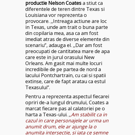
productie Nelson Coates
a stiut ca
diferentele de teren dintre Texas si
Louisiana vor reprezenta o
provocare. ,,Intreaga actiune are loc
in Texas, unde am trait o buna parte
din copilaria mea, asa ca am fost
imediat atras de diverse elemente din
scenariu”, adauga el. ,,Dar am fost
preocupati de cantitatea mare de apa
care este in jurul orasului New
Orleans. Am gasit mai multe locuri
incredibile de pe partea de nord a
lacului Pontchartrain, cu cai si spatii
extinse, care de fapt aratau ca estul
Texasului”.
Pentru a reprezenta aspectul fiecarei
opriri de-a lungul drumului, Coates a
marcat fiecare pas al calatoriei pe o
harta a Texas-ului. ,
,Am stabilit ca in
cazul in care personajele ar urma un
anumit drum, ele ar ajunge la o
anumita intersectie, si iata ce semne