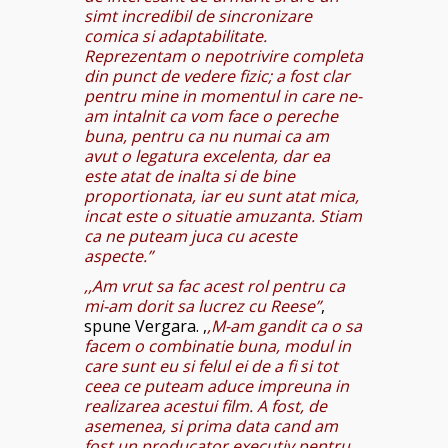
simt incredibil de sincronizare
comica si adaptabilitate.
Reprezentam o nepotrivire completa
din punct de vedere fizic; a fost clar
pentru mine in momentul in care ne-
am intalnit ca vom face o pereche
buna, pentru ca nu numai ca am
avut o legatura excelenta, dar ea
este atat de inalta si de bine
proportionata, iar eu sunt atat mica,
incat este o situatie amuzanta. Stiam
ca ne puteam juca cu aceste
aspecte.”
,,Am vrut sa fac acest rol pentru ca
mi-am dorit sa lucrez cu Reese”
,
spune Vergara. ,
,M-am gandit ca o sa
facem o combinatie buna, modul in
care sunt eu si felul ei de a fi si tot
ceea ce puteam aduce impreuna in
realizarea acestui film. A fost, de
asemenea, si prima data cand am
fost un producator executiv pentru