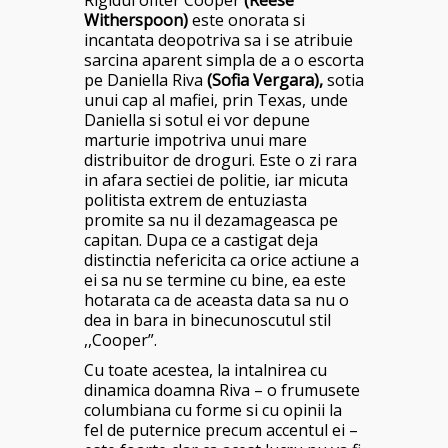
Rigidul ofiter Cooper
(Reese
Witherspoon)
este onorata si
incantata deopotriva sa i se atribuie
sarcina aparent simpla de a o escorta
pe Daniella Riva
(Sofia Vergara),
sotia
unui cap al mafiei, prin Texas, unde
Daniella si sotul ei vor depune
marturie impotriva unui mare
distribuitor de droguri. Este o zi rara
in afara sectiei de politie, iar micuta
politista extrem de entuziasta
promite sa nu il dezamageasca pe
capitan. Dupa ce a castigat deja
distinctia nefericita ca orice actiune a
ei sa nu se termine cu bine, ea este
hotarata ca de aceasta data sa nu o
dea in bara in binecunoscutul stil
,,Cooper”.
Cu toate acestea, la intalnirea cu
dinamica doamna Riva – o frumusete
columbiana cu forme si cu opinii la
fel de puternice precum accentul ei –