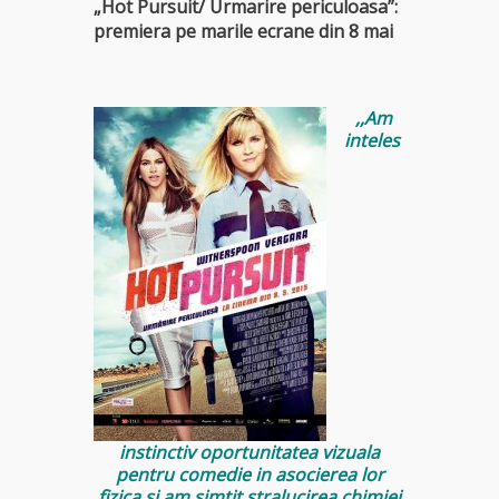
„Hot Pursuit/ Urmarire periculoasa”:
premiera pe marile ecrane din 8 mai
,,Am
inteles
instinctiv oportunitatea vizuala
pentru comedie in asocierea lor
fizica si am simtit stralucirea chimiei