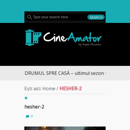
MENU
CineAmator
DRUMUL SPRE CASĂ – ultimul sezon te aduce la D
Ești aici:
Home
/
HESHER-2
hesher-2
0