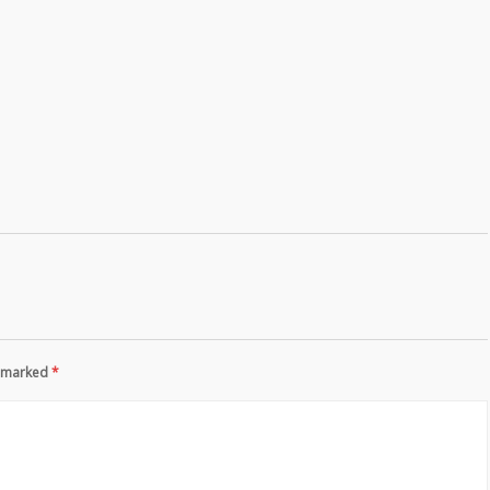
re marked
*