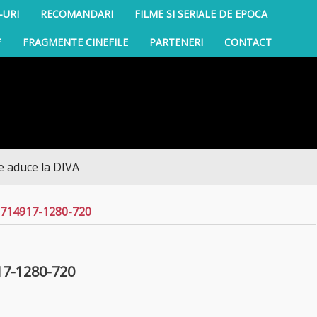
-URI
RECOMANDARI
FILME SI SERIALE DE EPOCA
F
FRAGMENTE CINEFILE
PARTENERI
CONTACT
ce la DIVA
14917-1280-720
17-1280-720