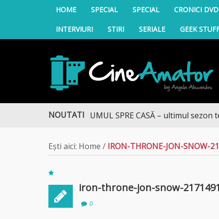
HOME
SPECIAL
SPECIAL
CRONICI DVD
INTERVIURI
STIRI
SERIALE
GEEK STUF
CineAmator
NOUTATI
DRUMUL SPRE CASĂ – ultimul sezon te adu
Ești aici:
Home
/
IRON-THRONE-JON-SNOW-217
iron-throne-jon-snow-217149
0