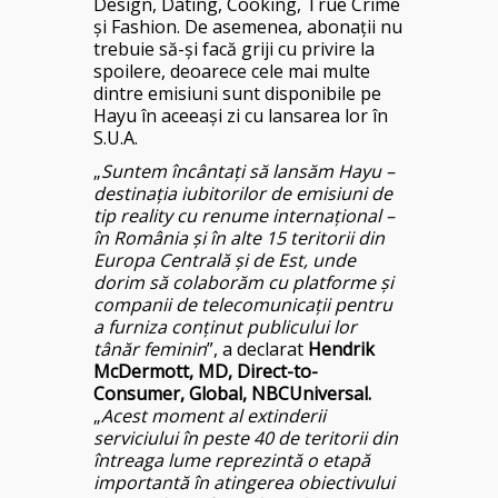
Design, Dating, Cooking, True Crime
și Fashion. De asemenea, abonații nu
trebuie să-și facă griji cu privire la
spoilere, deoarece cele mai multe
dintre emisiuni sunt disponibile pe
Hayu în aceeași zi cu lansarea lor în
S.U.A.
„
Suntem încântați să lansăm Hayu –
destinația iubitorilor de emisiuni de
tip reality cu renume internațional –
în România și în alte 15 teritorii din
Europa Centrală și de Est, unde
dorim să colaborăm cu platforme și
companii de telecomunicații pentru
a furniza conținut publicului lor
tânăr feminin
”, a declarat
Hendrik
McDermott, MD, Direct-to-
Consumer, Global, NBCUniversal.
„
Acest moment al extinderii
serviciului în peste 40 de teritorii din
întreaga lume reprezintă o etapă
importantă în atingerea obiectivului