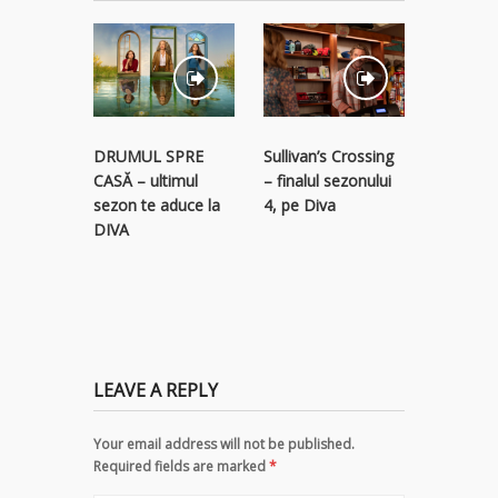
STREAM
Sullivan’s Crossing
DRUMUL SPRE
RECLAM
– finalul sezonului
CASĂ – ultimul
descope
4, pe Diva
sezon te aduce la
colecție 
DIVA
titluri p
LEAVE A REPLY
Your email address will not be published.
Required fields are marked
*