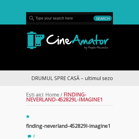
MENU
CineAmator
DRUMUL SPRE CASĂ – ultimul sezon te aduce la
Ești aici:
Home
/
FINDING-
NEVERLAND-452829L-IMAGINE1
finding-neverland-452829l-imagine1
0