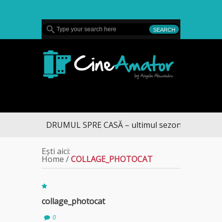
MENU
CineAmator
DRUMUL SPRE CASĂ – ultimul sezon te aduce la 
Ești aici:
Home
/
COLLAGE_PHOTOCAT
collage_photocat
0