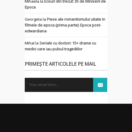
Mihaela
la
Ecouri din trecut: 35 de Miniserii de
Epoca
Georgeta
la
Piese ale romantismului uitate in
filmele de epoca (prima parte): Epoca post-
edwardiana
MihaI
la
Seriale cu doctori: 15+ drame cu
medici care iau pulsul tragediilor
PRIMEȘTE ARTICOLELE PE MAIL