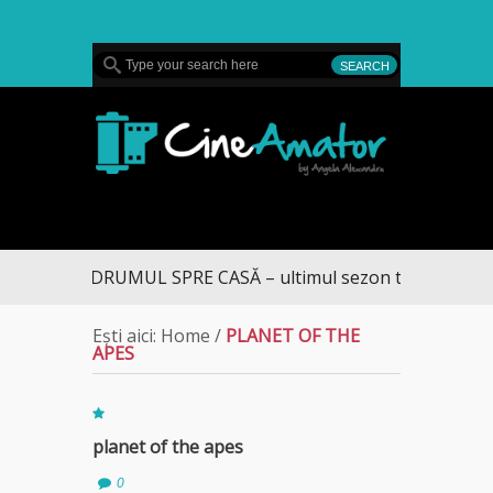
MENU
CineAmator
DRUMUL SPRE CASĂ – ultimul sezon te aduce la D
Ești aici:
Home
/
PLANET OF THE
APES
planet of the apes
0