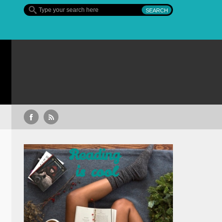
Sullivan’s Crossing – finalul sezon