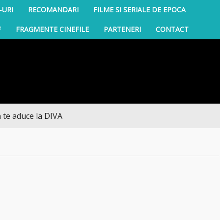
-URI
RECOMANDARI
FILME SI SERIALE DE EPOCA
F
FRAGMENTE CINEFILE
PARTENERI
CONTACT
duce la DIVA