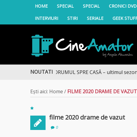
HOME
SPECIAL
SPECIAL
CRONICI DVD
INTERVIURI
STIRI
SERIALE
GEEK STUF
CineAmator
NOUTATI
DRUMUL SPRE CASĂ – ultimul sezon te a
Ești aici:
Home
/
FILME 2020 DRAME DE VAZUT
filme 2020 drame de vazut
0