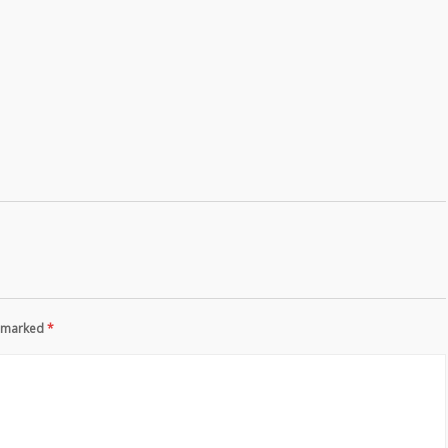
re marked
*