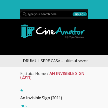
MENU
CineAmator
DRUMUL SPRE CASĂ – ultimul sezon te aduce la 
Ești aici:
Home
/
AN INVISIBLE SIGN
(2011)
An Invisible Sign (2011)
0