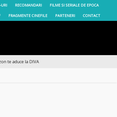
-URI
RECOMANDARI
FILME SI SERIALE DE EPOCA
F
FRAGMENTE CINEFILE
PARTENERI
CONTACT
e aduce la DIVA