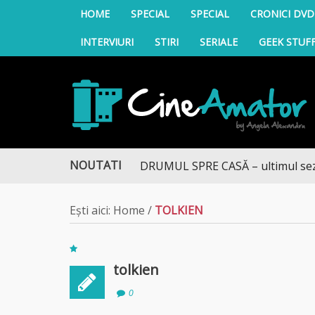
HOME
SPECIAL
SPECIAL
CRONICI DVD
INTERVIURI
STIRI
SERIALE
GEEK STUF
CineAmator
NOUTATI
DRUMUL SPRE CASĂ – ultimul sezon t
Ești aici:
Home
/
TOLKIEN
tolkien
0