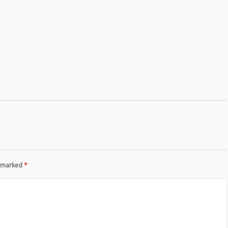
re marked
*